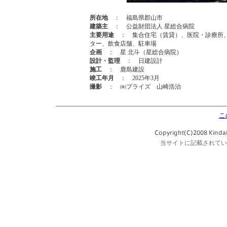
所在地
： 福島県郡山市
建築主
： 公益財団法人 星総合病院
主要用途
： 集合住宅（賃貸）、医院・診療所、
ター、飲食店舗、駐車場
企画
： 星 北斗（星総合病院）
設計・監理
： 日建設計
施工
： 鹿島建設
竣工年月
： 2025年3月
撮影
： ㈱プライズ 山崎浩治
こ
当サイトに記載されてい