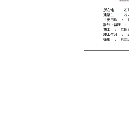
所在地
： 石
建築主
： 株式
主要用途
： 
設計・監理
： 
施工
： 髙田
竣工年月
： 20
撮影
： 株式